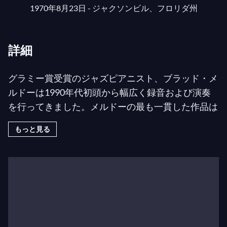
1970年8月23日 - ジャクソンビル、フロリダ州
詳細
グラミー賞受賞のジャズピアニスト、ブラッド・メ
ルドーは1990年代初頭から幅広く録音および演奏
を行ってきました。メルドーの最も一貫した作品は
トリオ形式でのものです。1996年から、彼のグル
もっと見る
ープはワーナー・ブラザースから『
The Art of the
Trio
』（2011年末にノンサッチから5枚組ボックス
セットとして再発売）という5枚のアルバムをリリ
ースしました。同時期に、メルドーはソロピアノ録
音の『
Elegiac Cycle
』や、ソロピアノとトリオ曲の
両方を含む『
Places
』をリリースしました。
『
Elegiac Cycle
』と『
Places
』は、作曲の中心テー