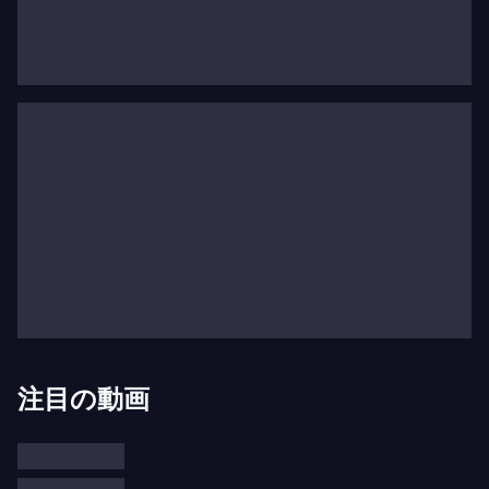
マが浮かび上がるオリジナル曲のみで構成され
た“コンセプト”アルバムと呼べるでしょう。その他
のメルドーの録音には、革新的なミュージシャン兼
プロデューサーのジョン・ブライオンとの共同作業
による『
Largo
』や、ベーシストのラリー・グレナ
ディアーとドラマーのホルヘ・ロッシーとのトリオ
作品『
Anything Goes
』があります。
ノンサッチからの最初のアルバム『
Brad Mehldau
Live in Tokyo
』は2004年9月にリリースされまし
た。ロッシーがメルドーのレギュラートリオで10年
間演奏した後、2005年にドラマーのジェフ・バラ
ードがバンドに加わりました。レーベルは2005年9
注目の動画
月27日にブラッド・メルドー・トリオの最初のアル
バム『
Day is Done
』をリリースしました。2008年3
月25日には、エキサイティングなダブルライブトリ