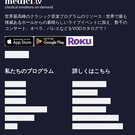
リースされました。同年はマンドリンの名手クリ
ス・シーリーとのデュオツアー、ケヴィン・ヘイズ
世界最高峰のクラシック音楽プログラムのリソース：世界で最も
とのピアノデュオ、そしてドラマーのマーク・ギリ
権威あるホールからの素晴らしいライブイベントに加え、数千の
アナとの新しいエレクトリックプロジェクト
コンサート、オペラ、バレエなどをVODカタログで！
「Mehliana」のツアーも行われました。
『
Mehliana: Taming the Dragon
』は2014年初頭にリ
リースされました。メルドーの壮大で野心的な『
10
日本語
Years Solo Live
』8枚組LPボックスセットは2015年
10月16日に満場一致の批評家の称賛を受けてリリ
私たちのプログラム
詳しくはこちら
ースされ（CDとデジタル版は11月にリリース）、
コンサート
medici.tvについて
10年間にわたるヨーロッパでのソロコンサート19
オペラ作品
アーティスト
公演のライブ録音から選ばれ、4つのテーマ別セッ
バレエ作品
図書館向けmedici.tv
ト（Dark/Light、The Concert、
ドキュメンタリー作品
私たちのオファー
Intermezzo/Rückblick、E Minor/E Major）に分かれ
マスタークラス
ギフトカードを利用する
ています。
ジャズ
私たちのチームに参加する