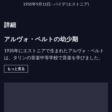
1935年9月11日 - パイデ (エストニア)
詳細
アルヴォ・ペルトの幼少期
1935年にエストニアで生まれたアルヴォ・ペルト
は、タリンの音楽中等学校で音楽を学びました。
1954年に軍務に就いたため、彼の教育は中断され
もっと見る
ました。1957年にはタリン音楽院の生徒となり、
ヘイノ・エッラーに師事しました。彼はエストニア
のラジオ局で働き、映画音楽を作曲しながら、
1963年に卒業証書を取得しました。
セリエル作曲からグレゴリオ聖歌へ