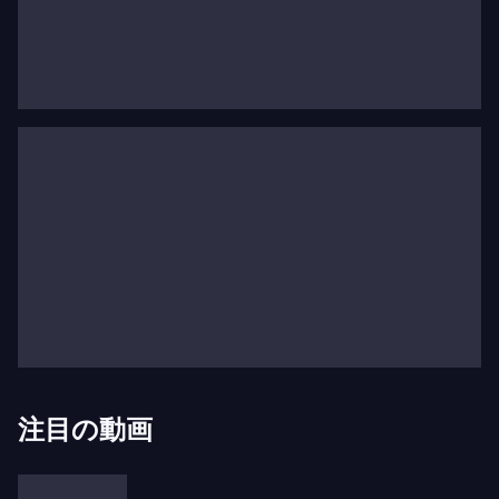
1960年代初頭、彼は独学でセリエル音楽を学びま
したが、セリエル音楽は「西洋ブルジョアの退廃の
原型」と見なされていたため、敵意を招きました。
1962年には、子供の声のためのカンタータ
『わた
したちの庭』
と彼のオラトリオ
『世界の歩み』
で全
連邦コンクールの第一位を受賞しました。
1960年代末、創作の危機に苦しんだアルヴォ・ペ
ルトはセリエル作曲、さらには作曲自体を数年間放
棄し、その時間をグレゴリオ聖歌の研究に費やしま
した。
新しいスタイルの発明者、アルヴ
ォ・ペルト
注目の動画
1976年の作品
『アリーナのために』
は彼の新しい