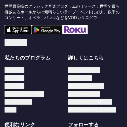
ジ」は、モーツァルトの
魔笛
をアフリカで巡演して
世界最高峰のクラシック音楽プログラムのリソース：世界で最も
権威あるホールからの素晴らしいライブイベントに加え、数千の
います。約50人の歌手、音楽家、スタッフの団体が
コンサート、オペラ、バレエなどをVODカタログで！
ナイロビからケープタウンまで、合計10か国を巡り
ます。このプロジェクトの目的は、国際的な音楽家
やパフォーマーと地元のアーティストやコミュニテ
日本語
ィを結びつけ、感動を与え人生を変えることを目指
した素晴らしいショーを制作することです。このプ
私たちのプログラム
詳しくはこちら
ロジェクトはテレグラフのオペラ批評家ルパート・
クリスチャンセンから高い評価を受けています。
コンサート
medici.tvについて
オペラ作品
アーティスト
バレエ作品
図書館向けmedici.tv
ドキュメンタリー作品
私たちのオファー
マスタークラス
ギフトカードを利用する
ジャズ
私たちのチームに参加する
便利なリンク
フォローする