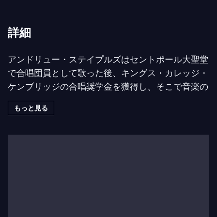
詳細
アンドリュー・ステイプルズはセントポール大聖堂
で合唱団員として歌った後、キングス・カレッジ・
ケンブリッジの合唱奨学金を獲得し、そこで音楽の
学位を取得しました。アンドリューはロイヤル・カ
もっと見る
レッジ・オブ・ミュージックでブリテン・ピアーズ
財団が後援するRCMピーター・ピアーズ奨学金の
最初の受賞者であり、その後ベンジャミン・ブリテ
ン国際オペラスクールに参加しました。彼はライラ
ンド・デイヴィスに師事しています。
彼のコンサート出演には、ベルリン・フィルハーモ
ニー管弦楽団およびサイモン・ラトル指揮によるシ