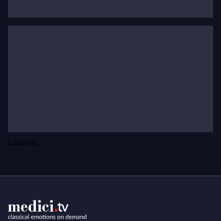
ル・ハーディング指揮のドロットニングホルムでも
同役を演じました。
彼はロイヤル・オペラ・ハウスとマドリードのテア
トロ・レアルでクドリャースとルツィオ（
Das
Liebesverbot
）、ザルツブルク音楽祭でドン・オッ
ターヴィオ、シカゴでタミーノを歌う予定です。コ
ンサートでは、スウェーデン放送交響楽団、バイエ
ルン放送交響楽団、ベルリン・フィルハーモニー管
弦楽団（ダニエル・ハーディング指揮）、BBC交響
楽団（セミョン・ビシュコフ指揮）、ロンドン交響
Loading...
楽団およびウィーン・フィルハーモニー管弦楽団
（サイモン・ラトル指揮）、フィラデルフィア管弦
楽団（ヤニック・ネゼ＝セガン指揮）と共演してい
ます。
彼の最近の試みである「オペラ・フォー・チェン