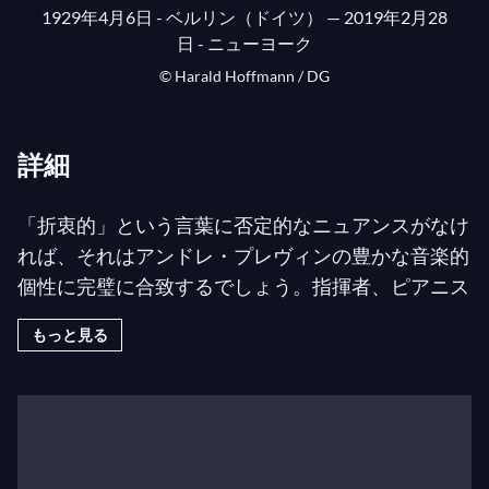
1929年4月6日 - ベルリン（ドイツ）
— 2019年2月28
日 - ニューヨーク
© Harald Hoffmann / DG
詳細
「折衷的」という言葉に否定的なニュアンスがなけ
れば、それはアンドレ・プレヴィンの豊かな音楽的
個性に完璧に合致するでしょう。指揮者、ピアニス
ト、作曲家であるアンドレ・プレヴィンは1929年
もっと見る
にドイツで生まれました。多くの芸術家、知識人、
ユダヤ人、あるいはヒトラー政権に対する率直な反
対者たちと同様に、彼はナチスから逃れるために故
郷を離れ、ロサンゼルスで育ち、そこで音楽に対す
る多様な才能を磨きました。