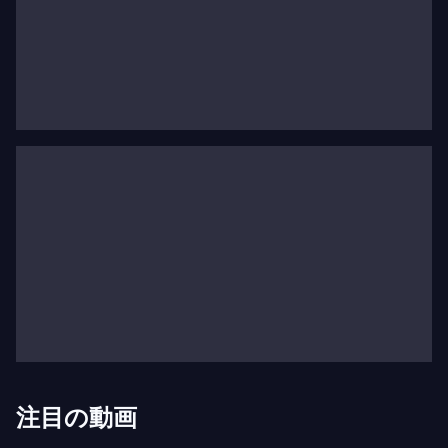
彼は1943年にアメリカ市民となりました。コルン
ゴルトやシェーンベルクの例に倣い、プレヴィンは
ハリウッドのスタジオのために映画音楽を編曲・作
曲し、いくつかのオスカーを受賞しました。ジャズ
ピアニストとしては、エラ・フィッツジェラルドの
伴奏を務め、彼のアルバム『マイ・フェア・レデ
ィ』（1956年）は大成功を収めました。彼の音楽
的才能はピアノにとどまりません。1967年にヒュ
ーストン交響楽団の指揮者に任命され、ロンドンや
ロサンゼルスなど多くの国際的なオーケストラを指
揮しました。2002年から2006年まで、彼はオス
ロ・フィルハーモニー管弦楽団の音楽監督を務めま
した。これらのオーケストラのそれぞれに、アンド
レ・プレヴィンはベートーヴェンからジャズ、オペ
注目の動画
ラからミュージカルに至るまであらゆる音楽スタイ