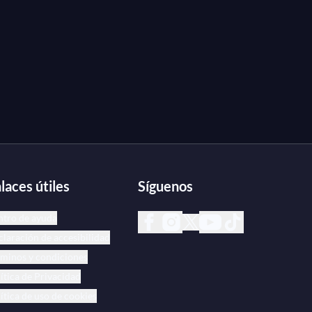
laces útiles
Síguenos
ntro de ayuda
laración de accesibilidad
minos y condiciones
ítica de Privacidad
ítica de uso de cookies