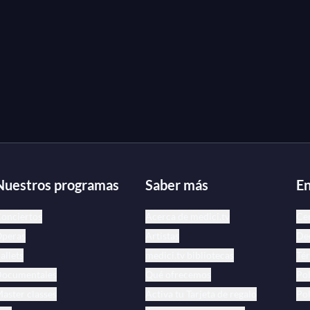
Nuestros programas
Saber más
En
onciertos
Acerca de medici.tv
Ce
peras
Artistas
Dec
allets
medici.tv bibliotecas
Tér
ocumentales
Qué ofrecemos
Pol
aster classes
Activa tu Tarjeta de regalo
Pol