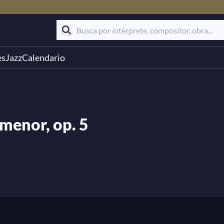
es
Jazz
Calendario
 menor, op. 5