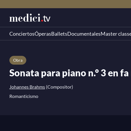
Conciertos
Óperas
Ballets
Documentales
Master class
Obra
Sonata para piano n.° 3 en fa
Johannes Brahms
(Compositor)
Romanticismo