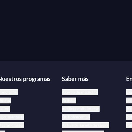
Nuestros programas
Saber más
En
onciertos
Acerca de medici.tv
Ce
peras
Artistas
Dec
allets
medici.tv bibliotecas
Tér
ocumentales
Qué ofrecemos
Pol
aster classes
Activa tu Tarjeta de regalo
Pol