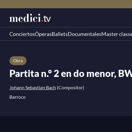
Conciertos
Óperas
Ballets
Documentales
Master class
Obra
Partita n.° 2 en do menor, 
Johann Sebastian Bach
(Compositor)
Barroco