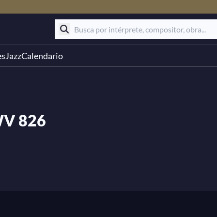
es
Jazz
Calendario
BWV 826