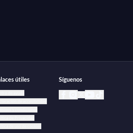
laces útiles
Síguenos
ntro de ayuda
laración de accesibilidad
minos y condiciones
ítica de Privacidad
ítica de uso de cookies