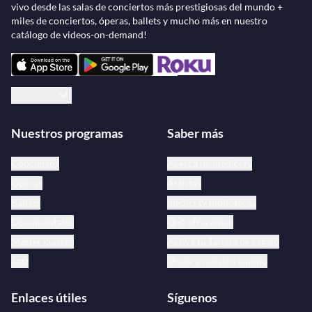
vivo desde las salas de conciertos más prestigiosas del mundo +
miles de conciertos, óperas, ballets y mucho más en nuestro
catálogo de videos-on-demand!
Español
Nuestros programas
Saber más
Conciertos
Acerca de medici.tv
Óperas
Artistas
Ballets
medici.tv bibliotecas
Documentales
Qué ofrecemos
Master classes
Activa tu Tarjeta de regalo
Jazz
Únete a nuestro equipo
Enlaces útiles
Síguenos