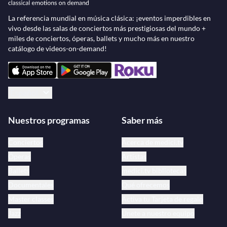
La referencia mundial en música clásica: ¡eventos imperdibles en
vivo desde las salas de conciertos más prestigiosas del mundo +
miles de conciertos, óperas, ballets y mucho más en nuestro
catálogo de videos-on-demand!
Español
Nuestros programas
Saber más
Conciertos
Acerca de medici.tv
Óperas
Artistas
Ballets
medici.tv bibliotecas
Documentales
Qué ofrecemos
Master classes
Activa tu Tarjeta de regalo
Jazz
Únete a nuestro equipo