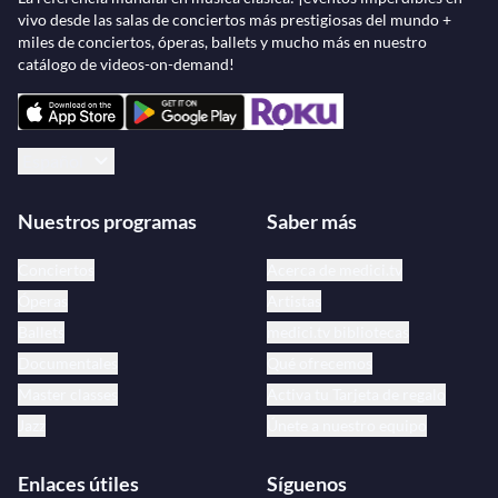
vivo desde las salas de conciertos más prestigiosas del mundo +
miles de conciertos, óperas, ballets y mucho más en nuestro
catálogo de videos-on-demand!
Español
Nuestros programas
Saber más
Conciertos
Acerca de medici.tv
Óperas
Artistas
Ballets
medici.tv bibliotecas
Documentales
Qué ofrecemos
Master classes
Activa tu Tarjeta de regalo
Jazz
Únete a nuestro equipo
Enlaces útiles
Síguenos