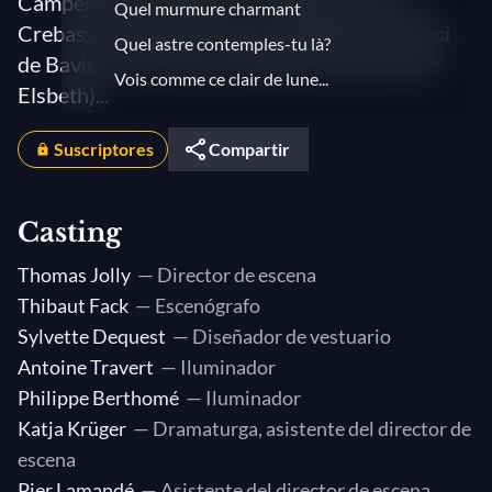
Campellone (conductor) — With Marianne
Quel murmure charmant
Crebassa (Fantasio), Franck Leguérinel (Le Roi
Quel astre contemples-tu là?
de Bavière), Marie-Eve Munger (La Princesse
Vois comme ce clair de lune...
Elsbeth)...
Ô Saint-Jean! Ta joyeuse face
Suscriptores
Que je prenne la place de Saint-Jean
Compartir
Je médite un projet d'importance !
Une seule chose me paraît s'opposer
Casting
Tute bruit cesse
Thomas Jolly
— Director de escena
Quand l'ombre des arbres
Thibaut Fack
— Escenógrafo
Je me sens, malgré tout...
Sylvette Dequest
— Diseñador de vestuario
Oui, c'est bien lui, chère princesse!
Antoine Travert
— Iluminador
Permettez-moi de baiser cette main
Philippe Berthomé
— Iluminador
Katja Krüger
— Dramaturga, asistente del director de
Je ne serai donc jamais
escena
Aurait-elle un coeur dur et faux ?
Pier Lamandé
— Asistente del director de escena