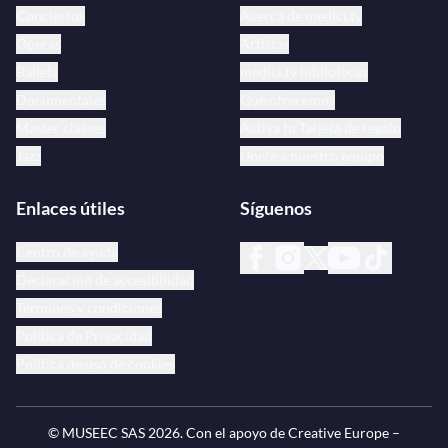
Conciertos
Acerca de medici.tv
Óperas
Artistas
Ballets
medici.tv bibliotecas
Documentales
Qué ofrecemos
Master classes
Activa tu Tarjeta de regalo
Jazz
Únete a nuestro equipo
Enlaces útiles
Síguenos
Centro de ayuda
Declaración de accesibilidad
Términos y condiciones
Política de Privacidad
Política de uso de cookies
© MUSEEC SAS
2026
. Con el apoyo de Creative Europe –