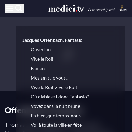
Jacques Offenbach, Fantasio
Ouverture
Vive le Roi!
Fanfare
Mes amis, je vous...
Vive le Roi! Vive le Roi!
Où diable est donc Fantasio?
Voyez dans la nuit brune
Offenbach's Fantasio
Eh bien, que ferons-nous...
Thomas Jolly (stage director), Laurent
Voilà toute la ville en fěte