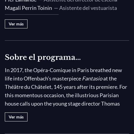
Quel métier délicieux que celui...
Magali Perrin Toinin
— Asistente del vestuarista
C'est le nouveau bouffon de Roi
Tu me fais l'effet de regarder...
Ver más
Je n'ai donc rien de plus
C'est aujourd'hui fête à la cour
Intermission
Sobre el programa...
Par Jupiter! Je l'avais bien prédit !
Psyché pauvre imprudente
In 2017, the Opéra-Comique in Paris breathed new
life into Offenbach’s masterpiece
Fantasio
at the
Est-ce un rêve
Théâtre du Châtelet, 145 years after its premiere. For
Il n'est qu'un refrain à chanter
this momentous occasion, the illustrious Parisian
Princesse, on vous cherche
house calls upon the young stage director Thomas
Calmez-vous, prince !
Jolly and his artistic team, the conductor Laurent
Ver más
Reprenez cet habit mon prince
Campellone, and a cast of fantastic performers—with
Ils sont entrés dans le palais
a marvelous and moving
Marianne Crebassa
in the