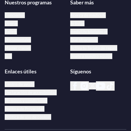
Nuestros programas
Saber más
Conciertos
Acerca de medici.tv
Óperas
Artistas
Ballets
medici.tv bibliotecas
Documentales
Qué ofrecemos
Master classes
Activa tu Tarjeta de regalo
Jazz
Únete a nuestro equipo
Enlaces útiles
Síguenos
Centro de ayuda
Declaración de accesibilidad
Términos y condiciones
Política de Privacidad
Política de uso de cookies