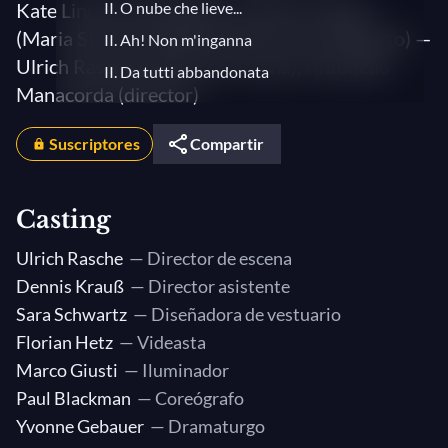
Kate Lindsey (Elisabetta), Lisette Oropesa
II. O nube che lieve...
(Maria Stuarda), Bekhzod Davronov (Roberto) —
II. Ah! Non m'inganna
Ulrich Rasche (puesta en escena), Antonello
II. Da tutti abbandonata
Manacorda (director)
II. Qual loco è questo?
II. E sempre la stessa
Suscriptores
Compartir
II. Deh! L'accogli
II. Va, preparati, furente
Casting
III. E pensi? e tardi?
Ulrich Rasche
— Director de escena
III. Quella vita a me funesta
Dennis Krauß
— Director asistente
III. Regina!
Sara Schwartz
— Diseñadora de vestuario
III. D'una sorella, o barbara
Florian Hetz
— Videasta
III. La perfida insultarmi anche...
Marco Giusti
— Iluminador
III. Oh mio buon Talbot!
Paul Blackman
— Coreógrafo
III. Quando di luce rosea
Yvonne Gebauer
— Dramaturgo