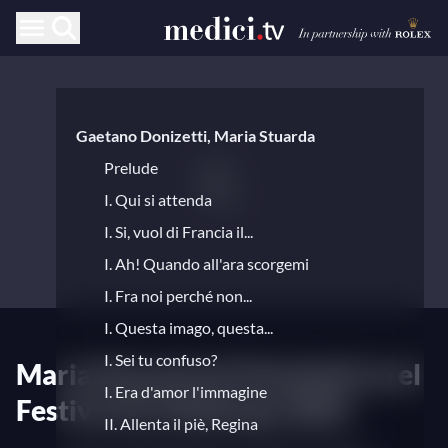
Gaetano Donizetti, Maria Stuarda
Prelude
I. Qui si attenda
I. Si, vuol di Francia il...
I. Ah! Quando all'ara scorgemi
I. Fra noi perché non...
I. Questa imago, questa...
I. Sei tu confuso?
Maria Stuarda de Donizetti en el
I. Era d'amor l'immagine
Festival de Salzburgo 2025
II. Allenta il piè, Regina