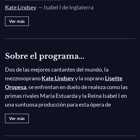
III. Un'altra colpa a piangere
Kate Lindsey
— Isabel I de Inglaterra
III. Vedeste? - Vedemmo
Ver más
III. Anna! - Qui più sommessi...
III. Deh! Tu di un umile...
III. Oh colpo!
III. D'un cor che muore
Sobre el programa...
III. Giunge il Conte
Dos de las mejores cantantes del mundo, la
III. Ah! Se un giorno
mezzosoprano
Kate Lindsey
y la soprano
Lisette
Oropesa
, se enfrentan en duelo de realeza como las
primas rivales María Estuarda y la Reina Isabel I en
una suntuosa producción para esta ópera de
Donizetti en el
Festival de Salzburgo
2025. Aunque
Ver más
tanto María como Isabel han reclamado el trono de
Inglaterra fue, desde luego, la segunda la que
prevaleció y esta ópera relata hasta el final su