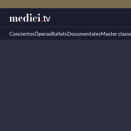
Conciertos
Óperas
Ballets
Documentales
Master class