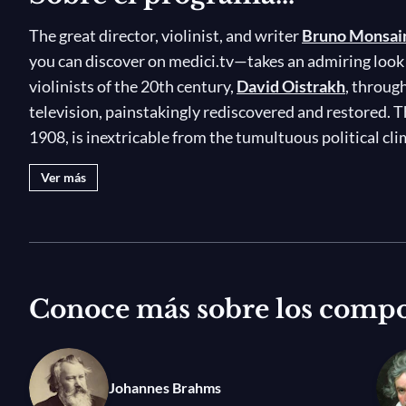
The great director, violinist, and writer
Bruno Monsai
you can discover on medici.tv—takes an admiring look 
violinists of the 20th century,
David Oistrakh
, throug
television, painstakingly rediscovered and restored. T
1908, is inextricable from the tumultuous political cl
Revolution; it wasn't until his victory in the first Q
Ver más
Eugène Ysaÿe) in 1937, not long before his 30th birthd
becoming "a paragon of patience and stubbornness."
An excerpt from
Beethoven's Violin Concerto
, recor
Radio Symphony Orchestra under Hermann Abendroth, 
Conoce más sobre los compo
documentary. "But don't worry," Bruno Monsaingeon as
Oistrakh's genius, we will be treated to complete work
listening pleasure:
Brahms's Violin Concerto
with Oi
under Gennady Rozhdestvensky, as well as Schubert's 
Johannes Brahms