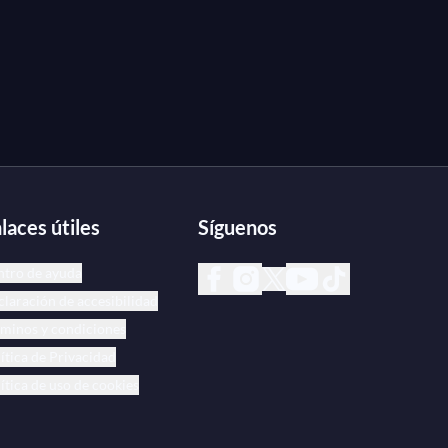
laces útiles
Síguenos
ntro de ayuda
laración de accesibilidad
minos y condiciones
ítica de Privacidad
ítica de uso de cookies