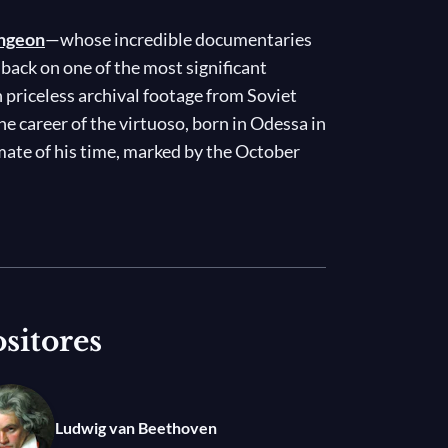
ngeon
—whose incredible documentaries
back on one of the most significant
h priceless archival footage from Soviet
he career of the virtuoso, born in Odessa in
imate of his time, marked by the October
ueen Elisabeth Competition (then named for
ay, that he won renown on a global scale,
ded during a 1952 concert with the Berlin
opens the first chapter of this
sitores
sures us—following this first taste of
s of music. Here for your viewing and
strakh and the Moscow Philharmonic
Valse-Caprice No. 6 alongside pianist
Ludwig van Beethoven