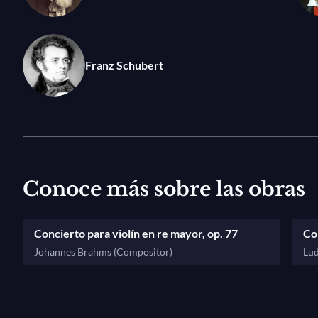
Frida Bauer, arranged for violin and piano by Oistrakh 
Franz Schubert
Conoce más sobre las obras
Concierto para violín en re mayor, op. 77
Con
Johannes Brahms (Compositor)
Lud