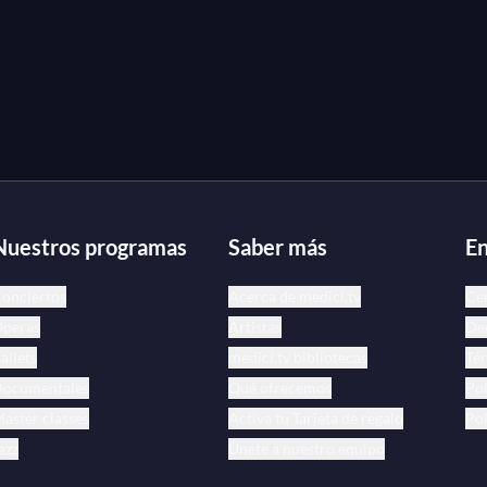
Nuestros programas
Saber más
En
onciertos
Acerca de medici.tv
Ce
peras
Artistas
Dec
allets
medici.tv bibliotecas
Tér
ocumentales
Qué ofrecemos
Pol
aster classes
Activa tu Tarjeta de regalo
Pol
azz
Únete a nuestro equipo