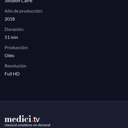
Josselin Carré
improvisation, simplicity and virtuosity.
Año de producción:
2018
Duración:
51 min
Producción:
Oléo
Resolución
Full HD