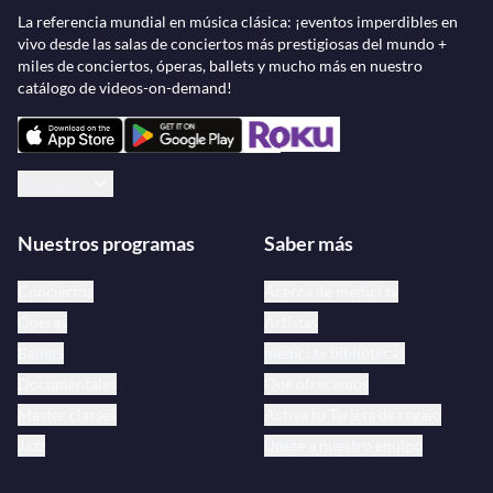
La referencia mundial en música clásica: ¡eventos imperdibles en
vivo desde las salas de conciertos más prestigiosas del mundo +
miles de conciertos, óperas, ballets y mucho más en nuestro
catálogo de videos-on-demand!
Español
Nuestros programas
Saber más
Conciertos
Acerca de medici.tv
Óperas
Artistas
Ballets
medici.tv bibliotecas
Documentales
Qué ofrecemos
Master classes
Activa tu Tarjeta de regalo
Jazz
Únete a nuestro equipo