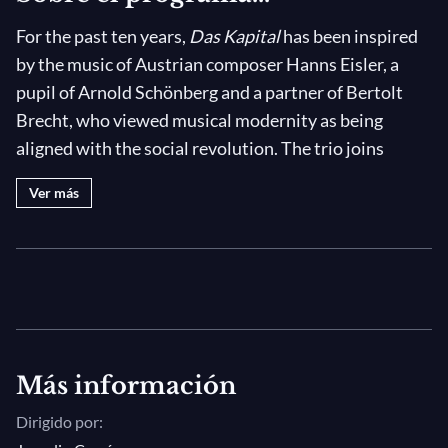
For the past ten years,
Das Kapital
has been inspired
by the music of Austrian composer Hanns Eisler, a
pupil of Arnold Schönberg and a partner of Bertolt
Brecht, who viewed musical modernity as being
aligned with the social revolution. The trio joins
forces with the Strasbourg Conservatory Concert
Ver más
Band to perform in an astounding concert at the
crossroads of classical, jazz, and improvisatory music.
The trio
Das Kapital
has been a vibrant force of
European jazz since 2002, open to all forms of
experimentation and encounters. Composed of three
co-leaders, Edward Perraud, Daniel Erdmann and
Más información
Hasse Poulsen, the group developed an explosive and
Dirigido por:
joyful musical style combining writing and