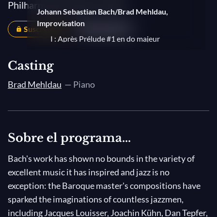
Philharmonie de Paris 2018
Johann Sebastian Bach/Brad Mehldau,
Improvisation
Suscriptores
Compartir
I : Après Prélude #1 en do majeur
Johann Sebastian Bach, El clave bien
Casting
temperado (Libro II), BWV 870-893
Brad Mehldau
— Piano
Prelude and fugue No. 16 in G major
Johann Sebastian Bach/Brad Mehldau,
Three Pieces After Bach
Sobre el programa...
Ostinato
Bach's work has shown no bounds in the variety of
Johann Sebastian Bach, El clave bien
excellent music it has inspired and jazz is no
temperado (Libro I), BWV 846-861
exception: the Baroque master's compositions have
Preludio y fuga n.° 6 en re menor, BWV
sparked the imaginations of countless jazzmen,
851
including Jacques Louisser, Joachin Kühn, Dan Tepfer,