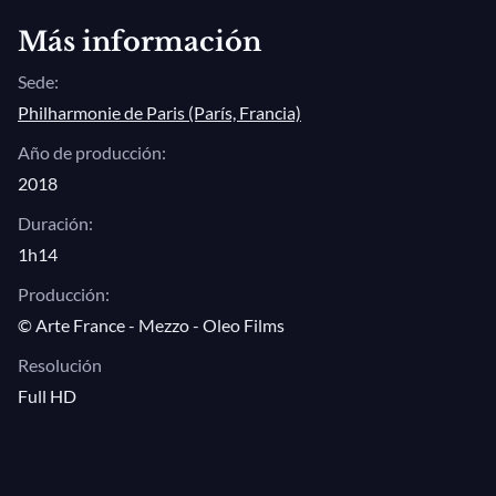
Johann Sebastian Bach/Brad Mehldau,
Más información
Improvisation
Sede:
III : Entre Prélude et Fugue en la
Philharmonie de Paris (París, Francia)
mineur
Año de producción:
2018
Duración:
1h14
Producción:
© Arte France - Mezzo - Oleo Films
Resolución
Full HD