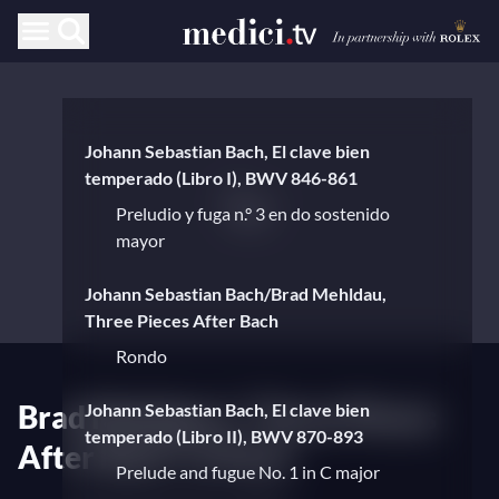
Johann Sebastian Bach, El clave bien
temperado (Libro I), BWV 846-861
Preludio y fuga n.° 3 en do sostenido
mayor
Johann Sebastian Bach/Brad Mehldau,
Three Pieces After Bach
Rondo
Brad Mehldau's "Three Pieces
Johann Sebastian Bach, El clave bien
temperado (Libro II), BWV 870-893
After Bach" in Paris
Prelude and fugue No. 1 in C major