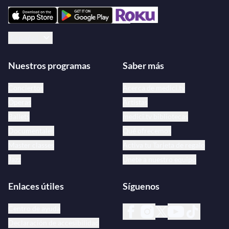
Español
Nuestros programas
Saber más
Conciertos
Acerca de medici.tv
Óperas
Artistas
Ballets
medici.tv bibliotecas
Documentales
Qué ofrecemos
Master classes
Activa tu Tarjeta de regalo
Jazz
Únete a nuestro equipo
Enlaces útiles
Síguenos
Centro de ayuda
Declaración de accesibilidad