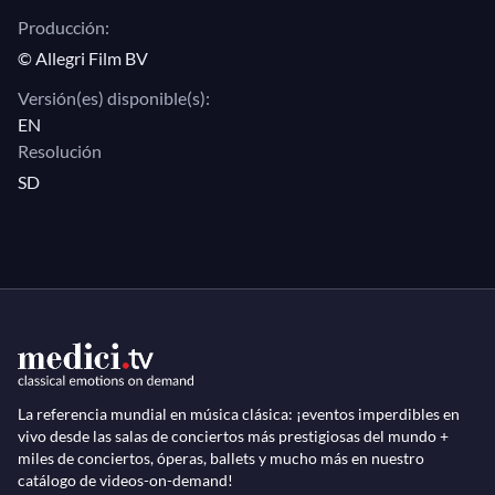
Producción:
us on Mahler, Stravinsky, Schoenberg and Berio, the
© Allegri Film BV
film also shows the Italian composer working on his
Sinfonia with the Concertgebouw orchestra. Bon
Versión(es) disponible(s):
voyage!
EN
Resolución
SD
La referencia mundial en música clásica: ¡eventos imperdibles en
vivo desde las salas de conciertos más prestigiosas del mundo +
miles de conciertos, óperas, ballets y mucho más en nuestro
catálogo de videos-on-demand!