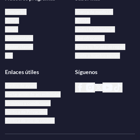
Conciertos
Acerca de medici.tv
Óperas
Artistas
Ballets
medici.tv bibliotecas
Documentales
Qué ofrecemos
Master classes
Activa tu Tarjeta de regalo
Jazz
Únete a nuestro equipo
Enlaces útiles
Síguenos
Centro de ayuda
Declaración de accesibilidad
Términos y condiciones
Política de Privacidad
Política de uso de cookies