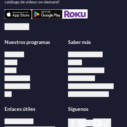
catálogo de videos-on-demand!
Español
Nuestros programas
Saber más
Conciertos
Acerca de medici.tv
Óperas
Artistas
Ballets
medici.tv bibliotecas
Documentales
Qué ofrecemos
Master classes
Activa tu Tarjeta de regalo
Jazz
Únete a nuestro equipo
Enlaces útiles
Síguenos
Centro de ayuda