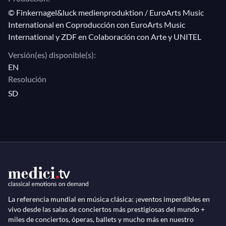
© Finkernagel&luck medienproduktion / EuroArts Music
También lo acompañamos a Salzburg a ensayar
”La
International en Coproducción con EuroArts Music
Traviata"
de Verdi con Anna Netrebko, después a
International y ZDF en Colaboración con Arte y UNITEL
Nueva York por
"Rigoletto"
, a Berlín por
"Carmen"
,
Versión(es) disponible(s):
donde el interpretaba a Don José…Y así
EN
sucesivamente, en su exitosa gira de tenores exitosos.
Resolución
Pero Villazón nunca deja de ser franco, abierto y
SD
natural. Su amor por los escenarios es total, absoluto,
y es algo que él es capaz de compartir con nosotros.
La referencia mundial en música clásica: ¡eventos imperdibles en
vivo desde las salas de conciertos más prestigiosas del mundo +
miles de conciertos, óperas, ballets y mucho más en nuestro