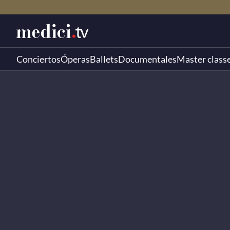
Conciertos
Óperas
Ballets
Documentales
Master class