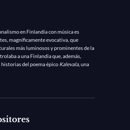
ionalismo en Finlandia con música es
rtes, magníficamente evocativa, que
lturales más luminosos y prominentes de la
rolaba a una Finlandia que, además,
as historias del poema épico
Kalevala
, una
que seguirían influyendo en el compositor
ria del trágico destino del héroe epónimo
n y texturas orquestales envolventes.
desde hace décadas de la música
l Coro Masculino Nacional de Estonia con
sitores
ermanos Johanna y Ville Rusanen— en esta
 ha tomado un lugar importante y