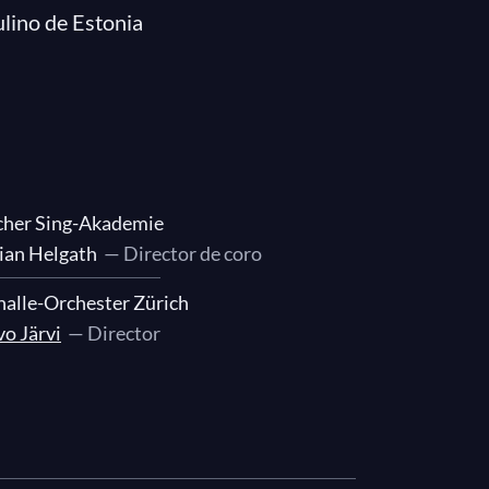
lino de Estonia
cher Sing-Akademie
ian Helgath
— Director de coro
alle-Orchester Zürich
o Järvi
— Director