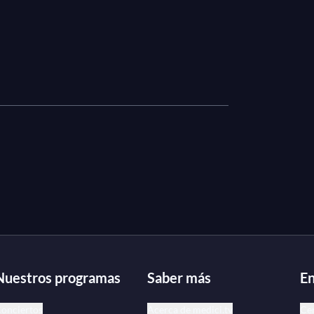
Nuestros programas
Saber más
En
onciertos
Acerca de medici.tv
Ce