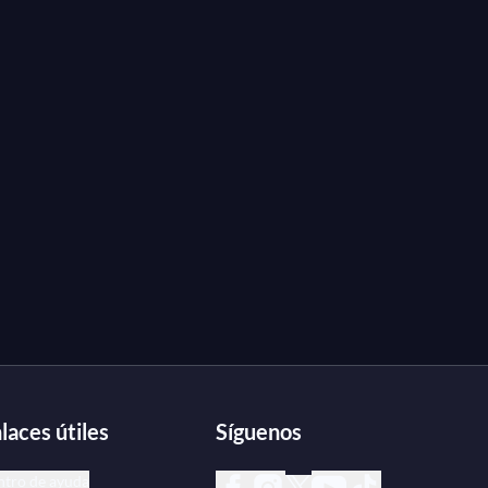
laces útiles
Síguenos
ntro de ayuda