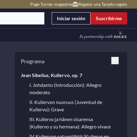
Page Turner magazine
Regalar una Tarjeta regalo
Iniciar sesión
Suscribirme
Programa
Jean Sibelius, Kullervo, op. 7
I. Johdanto (Introducción): Allegro
moderato
II. Kullervon nuoruus (Juventud de
Kullervo): Grave
III. Kullervo ja hänen sisarensa
(Kullervo y su hermana): Allegro vivace
IV. Kullervon sotaanlähtö (Kullervo en