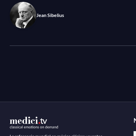
merecido en el repertorio sinfónico-coral.
Jean Sibelius
C