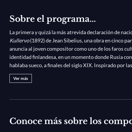
Sobre el programa...
La primera y quizá la más atrevida declaración de nac
Kullervo
(1892) de Jean Sibelius, una obra en cinco pa
anuncia al joven compositor como uno de los faros cu
identidad finlandesa, en un momento donde Rusia cont
hablaba sueco, a finales del siglo XIX. Inspirado por l
compilación del siglo XIX del folclor y las mitologías 
Ver más
durante toda su vida creativa,
Kullervo
cuenta la histo
con melodías intensas, pasajes vocales que deslumbra
El legendario director estonio Paavo Järvi, promotor 
de Sibelius, dirige a la Tonhalle-Orchester Zürich y a
Conoce más sobre los compo
dos voces finlandesas notables como solistas —los h
conmovedora obra maestra que, en décadas recientes,