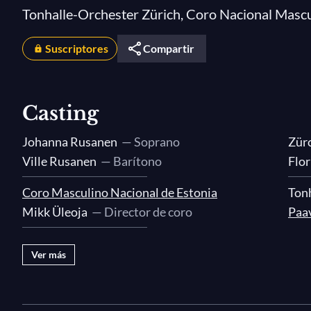
Tonhalle-Orchester Zürich, Coro Nacional Mascu
Suscriptores
Compartir
Casting
Johanna Rusanen
— Soprano
Zür
Ville Rusanen
— Barítono
Flor
Coro Masculino Nacional de Estonia
Tonh
Mikk Üleoja
— Director de coro
Paav
Ver más