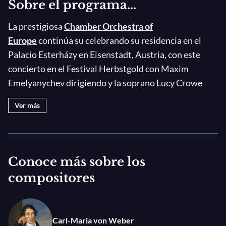
Sobre el programa...
La prestigiosa
Chamber Orchestra of
Europe
continúa su celebrando su residencia en el
Palacio Esterházy en Eisenstadt, Austria, con este
concierto en el Festival Herbstgold con Maxim
Emelyanychev dirigiendo y la soprano Lucy Crowe
somo solista.
Ver más
El programa comienza con la efervescente Sinfonía n.°
3 en re de Schubert, escrita cuando el compositor
tenía solo 18 años. A continuación, la aclamada
Conoce más sobre los
soprano
Lucy Crowe
sube al escenario para
compositores
interpretar magníficas arias de dos de las óperas de
Weber,
Oberon
y
El cazadur furtivo
. Finalmente,
Emelyanychev ofrece con la orquesta una joya
Carl-Maria von Weber
sinfónica de Joseph Haydn creada en 1761, cuando el