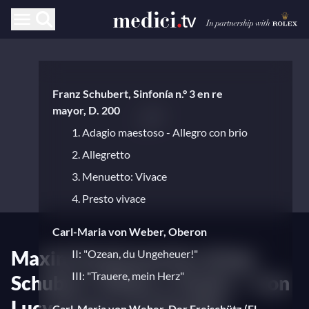
Franz Schubert, Sinfonía n.° 3 en re
mayor, D. 200
1. Adagio maestoso - Allegro con brio
2. Allegretto
3. Menuetto: Vivace
4. Presto vivace
Carl-Maria von Weber, Oberon
Maxim Emelyanychev dirige
II: "Ozean, du Ungeheuer!"
III: "Trauere, mein Herz"
Schubert, Weber y Haydn — Con
Lucy Crowe y la Chamber
Carl-Maria von Weber, Der Freischütz (El