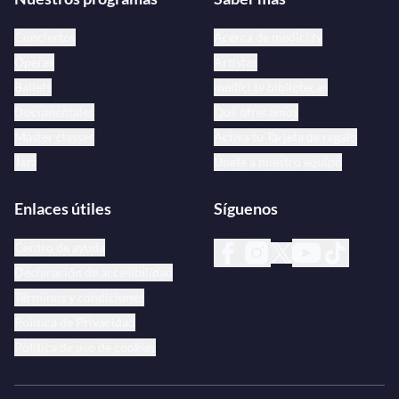
Conciertos
Acerca de medici.tv
Óperas
Artistas
Ballets
medici.tv bibliotecas
Documentales
Qué ofrecemos
Master classes
Activa tu Tarjeta de regalo
Jazz
Únete a nuestro equipo
Enlaces útiles
Síguenos
Centro de ayuda
Declaración de accesibilidad
Términos y condiciones
Política de Privacidad
Política de uso de cookies