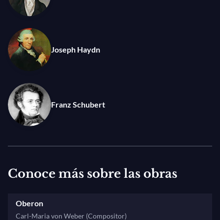
compositor entró al servicio de la poderosa y
adinerada familia Esterházy. Durante los más de 30
años que pasó con ellos, Haydn escribió más de 100
Joseph Haydn
sinfonías (¡ganándose merecidamente el
sobrenombre de «Padre de la Sinfonía»!), una de las
cuales cierra el programa con brillo y espíritu festivo:
la Sinfonía n.° 90 en do, que muestra el chispeante
Franz Schubert
ingenio de Haydn con un particular final falso.
Fotografía: © Victoria Cadisch
Conoce más sobre las obras
Oberon
Carl-Maria von Weber (Compositor)