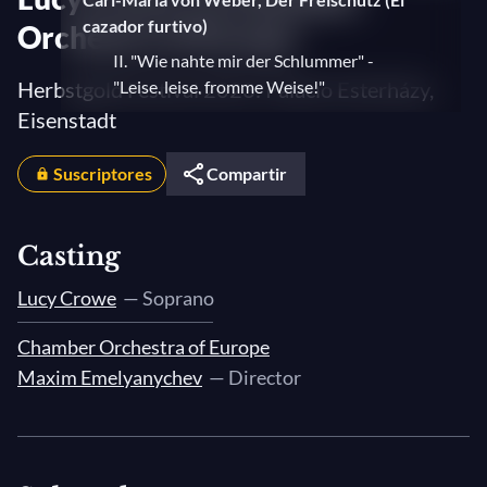
cazador furtivo)
Orchestra of Europe
II. "Wie nahte mir der Schlummer" -
Herbstgold Festival 2023: Palacio Esterházy,
"Leise, leise, fromme Weise!"
Eisenstadt
Joseph Haydn, Sinfonía n°. 90 en do mayor
Suscriptores
1. Adagio – Allegro assai
Compartir
2. Andante
3. Minueto - Trio
Casting
4. Finale: Allegro assai
Lucy Crowe
— Soprano
Franz Schubert, Rosamunde, op. 26, D.
Chamber Orchestra of Europe
797
Maxim Emelyanychev
— Director
Entracte 3