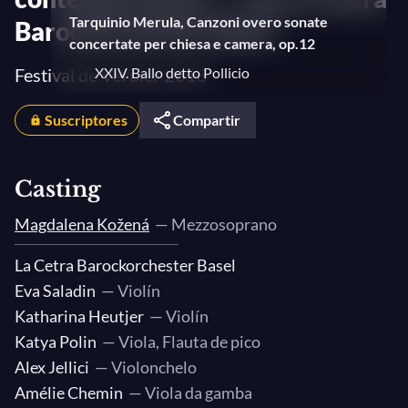
Tarquinio Merula, Canzoni overo sonate
Barockorchester Basel
concertate per chiesa e camera, op.12
Festival de Verbier 2018
XXIV. Ballo detto Pollicio
Dario Castello, Sonate Concertate in Stil
Suscriptores
Compartir
Moderno, Libro II
Sonata XV a Quattro
Casting
Claudio Monteverdi/Marko Ivanović,
Magdalena Kožená
— Mezzosoprano
Arianna has a problem
La Cetra Barockorchester Basel
Biagio Marini, Per ogni sorte di
Eva Saladin
— Violín
strumento, op. 22
Katharina Heutjer
— Violín
Passacaglio a quattro
Katya Polin
— Viola, Flauta de pico
Alex Jellici
— Violonchelo
Claudio Monteverdi, Madrigali guerrieri,
Amélie Chemin
— Viola da gamba
et amorosi, Libro VIII