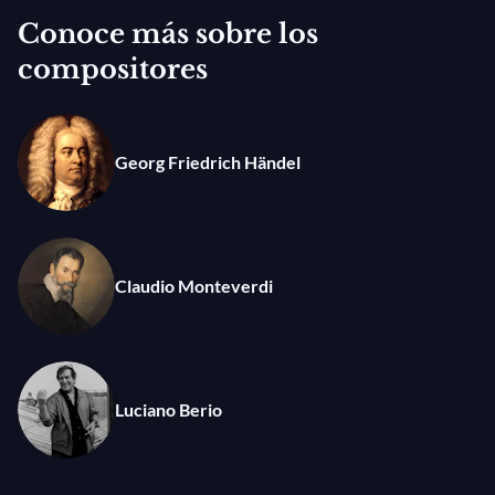
como Marco Uccellini, Tarquinio Merula, Dario
Conoce más sobre los
Castello y Biagio Marini.
compositores
Fotografía: © Nicolas Brodard
Georg Friedrich Händel
Claudio Monteverdi
Luciano Berio