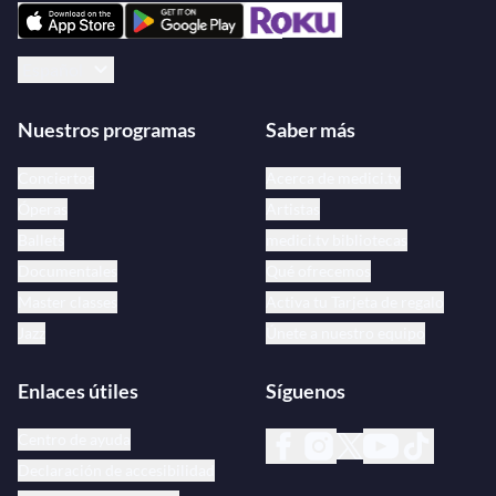
Español
Nuestros programas
Saber más
Conciertos
Acerca de medici.tv
Óperas
Artistas
Ballets
medici.tv bibliotecas
Documentales
Qué ofrecemos
Master classes
Activa tu Tarjeta de regalo
Jazz
Únete a nuestro equipo
Enlaces útiles
Síguenos
Centro de ayuda
Declaración de accesibilidad