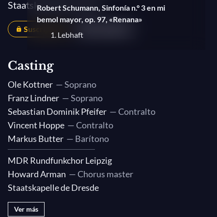
Staatskapelle Dresden
Robert Schumann, Sinfonía n.° 3 en mi
bemol mayor, op. 97, «Renana»
Suscriptores
Compartir
1. Lebhaft
2. Scherzo : sehr mässig
Casting
3. Andante, nicht schnell
4. Feierlich
Ole Kottner
— Soprano
5. Finale : lebhaft
Franz Lindner
— Soprano
Sebastian Dominik Pfeifer
— Contralto
Vincent Hoppe
— Contralto
Markus Butter
— Barítono
MDR Rundfunkchor Leipzig
Howard Arman
— Chorus master
Staatskapelle de Dresde
Ver más