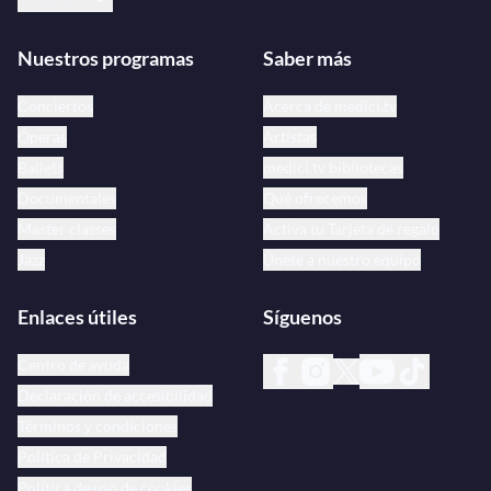
Nuestros programas
Saber más
Conciertos
Acerca de medici.tv
Óperas
Artistas
Ballets
medici.tv bibliotecas
Documentales
Qué ofrecemos
Master classes
Activa tu Tarjeta de regalo
Jazz
Únete a nuestro equipo
Enlaces útiles
Síguenos
Centro de ayuda
Declaración de accesibilidad
Términos y condiciones
Política de Privacidad
Política de uso de cookies