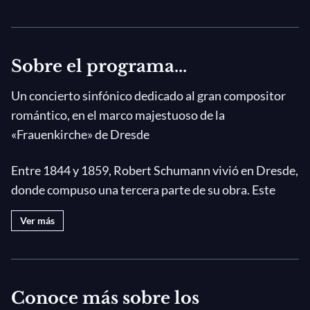
Sobre el programa...
Un concierto sinfónico dedicado al gran compositor
romántico, en el marco majestuoso de la
«Frauenkirche» de Dresde
Entre 1844 y 1859, Robert Schumann vivió en Dresde,
donde compuso una tercera parte de su obra. Este
concierto marca el bicentenario del nacimiento del
Ver más
compositor. También es una oportunidad para que
Daniel Harding y la Staatskapelle de Dresde vuelvan a
presentar al público tres de sus grandes obras de esa
época, obras que, aunque impresionantes, rara vez se
Conoce más sobre los
interpretan (Obertura de la ópera
Genoveva
,
Requiem