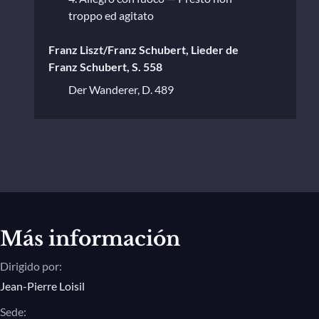
troppo ed agitato
Franz Liszt/Franz Schubert, Lieder de
Franz Schubert, S. 558
Der Wanderer, D. 489
Franz Schubert/Franz Liszt, Müllerlieder
von Franz Schubert, S. 565
Der Müller und der Bach
Franz Liszt/Franz Schubert, Lieder de
Franz Schubert, S. 558
Más información
Frühlingsglaube, D. 686
Dirigido por:
Franz Schubert/Franz Liszt,
Jean-Pierre Loisil
Schwanengesang, Lieder von Franz
Schubert, S. 560
Sede: