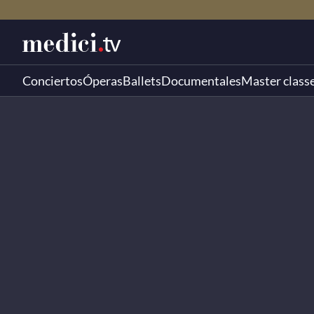
Conciertos
Óperas
Ballets
Documentales
Master class