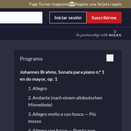
Page Turner magazine
Regalar una Tarjeta regalo
Iniciar sesión
Suscribirme
Programa
Johannes Brahms, Sonata para piano n.º 1
en do mayor, op. 1
1. Allegro
2. Andante (nach einem altdeutschen
Minneliede)
3. Allegro molto e con fuoco — Più
mosso
4. Allegro con fuoco — Presto non