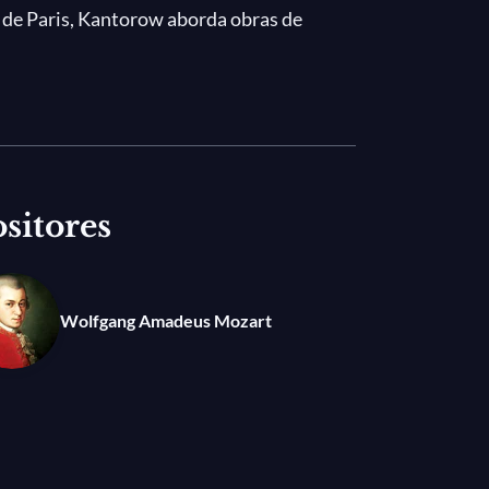
e de Paris, Kantorow aborda obras de
hermosos Lieder de Schubert, así como
cha turca» de Mozart en el sorprendente
sitores
Wolfgang Amadeus Mozart