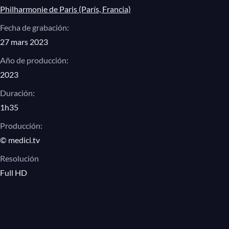
Die Stadt
Philharmonie de Paris (París, Francia)
Am Meer
Fecha de grabación:
27 mars 2023
Franz Schubert, Fantasía en do mayor, op.
Año de producción:
15, D. 760, «Der Wanderer» (El viajero)
2023
1. Allegro con fuoco ma non troppo
Duración:
2. Adagio
1h35
3. Presto
Producción:
4. Allegro
© medici.tv
Ferenc Vecsey/György Cziffra, Valse
Resolución
Triste
Full HD
Franz Schubert/Franz Liszt, Ständchen, S.
560/7 (transcripción para piano)
Wolfgang Amadeus Mozart/Arcadi