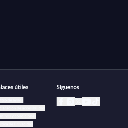
laces útiles
Síguenos
ntro de ayuda
laración de accesibilidad
minos y condiciones
ítica de Privacidad