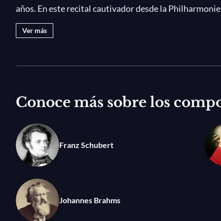
años. En este recital cautivador desde la Philharmoni
Brahms y de Schubert, incluyendo transcripciones de 
Ver más
una formidable serie de bises. ¡No te pierdas la «Mar
arreglo de Arcadi Volodos!
Fotografía: © Sasha Gusov
Conoce más sobre los compo
Franz Schubert
Johannes Brahms