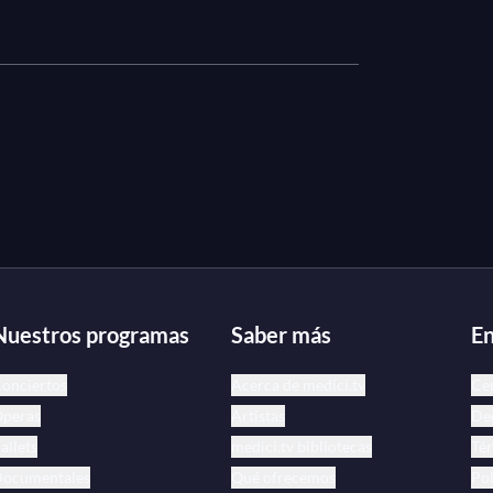
Nuestros programas
Saber más
En
onciertos
Acerca de medici.tv
Ce
peras
Artistas
Dec
allets
medici.tv bibliotecas
Tér
ocumentales
Qué ofrecemos
Pol