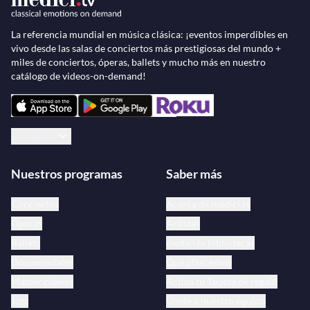
La referencia mundial en música clásica: ¡eventos imperdibles en
vivo desde las salas de conciertos más prestigiosas del mundo +
miles de conciertos, óperas, ballets y mucho más en nuestro
catálogo de videos-on-demand!
Español
Nuestros programas
Saber más
Conciertos
Acerca de medici.tv
Óperas
Artistas
Ballets
medici.tv bibliotecas
Documentales
Qué ofrecemos
Master classes
Activa tu Tarjeta de regalo
Jazz
Únete a nuestro equipo