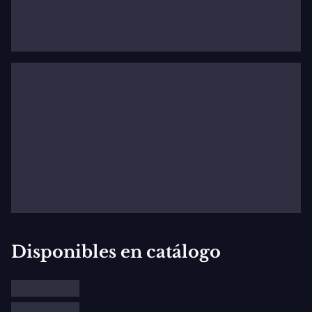
Switzerland.
Read Pauchi Sasaki's biography on her official
website
Disponibles en catálogo