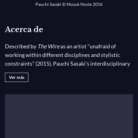
Pauchi Sasaki © Musuk Noste 2016
Acerca de
Described by
The Wire
as an artist "unafraid of
working within different disciplines and stylistic
constraints" (2015), Pauchi Sasaki's interdisciplinary
approach integrates musical composition with the
Ver más
design of multimedia performances and the
application of new technologies. A composer,
performer, and improviser that collaborates actively
with projects linked to film, dance, theater,
installation, site specific and interdisciplinary
performances; Pauchi has performed internationally
in Peru, USA, Japan, Spain, Chile, Colombia and