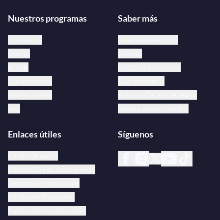
Nuestros programas
Saber más
Conciertos
Acerca de medici.tv
Óperas
Artistas
Ballets
medici.tv bibliotecas
Documentales
Qué ofrecemos
Master classes
Activa tu Tarjeta de regalo
Jazz
Únete a nuestro equipo
Enlaces útiles
Síguenos
Centro de ayuda
Declaración de accesibilidad
Términos y condiciones
Política de Privacidad
Política de uso de cookies