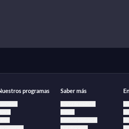
Nuestros programas
Saber más
En
onciertos
Acerca de medici.tv
Ce
peras
Artistas
Dec
allets
medici.tv bibliotecas
Tér
ocumentales
Qué ofrecemos
Pol