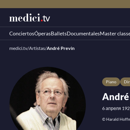
Conciertos
Óperas
Ballets
Documentales
Master class
medici.tv
/
Artistas
/
André Previn
Piano
D
André
6 апреля 1929
© Harald Hoff