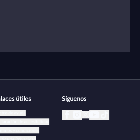
laces útiles
Síguenos
ntro de ayuda
laración de accesibilidad
minos y condiciones
ítica de Privacidad