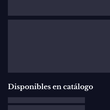
categorías arbitrarias de las diversas prácticas music
Distinciones
En 1996, André Previn fue nombrado Caballero por l
En 2005, André Previn recibe el premio Glenn Goul
Disponibles en catálogo