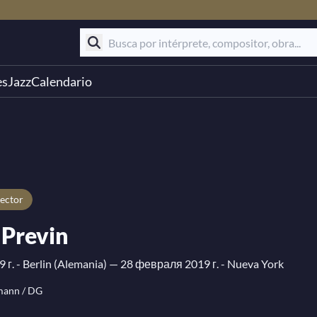
es
Jazz
Calendario
irector
 Previn
 г. - Berlin (Alemania)
— 28 февраля 2019 г. - Nueva York
mann / DG