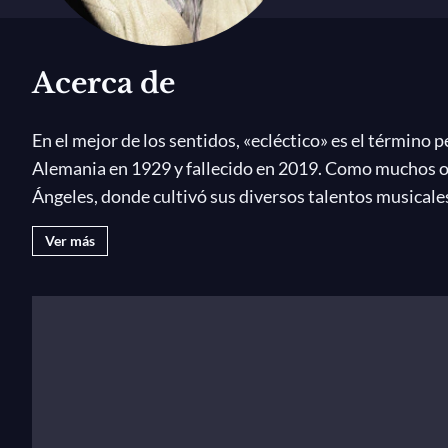
Acerca de
En el mejor de los sentidos, «ecléctico» es el término 
Alemania en 1929 y fallecido en 2019. Como muchos otro
Ángeles, donde cultivó sus diversos talentos musicale
Ver más
Siguiendo el ejemplo de Korngold y Schoenberg, Previn
de jazz acompañó a Ella Fitzgerald, y su album
My Fair
dirigió muchas otras, como la de Londres y Los Ángeles
supo transmitir su pasión por la música en diferentes 
De ese modo, su carrera como director influyó profu
Compuso numerosos conciertos —dedicados a prominente
Ashkenazy—en los que plasmó diferentes influencias y e