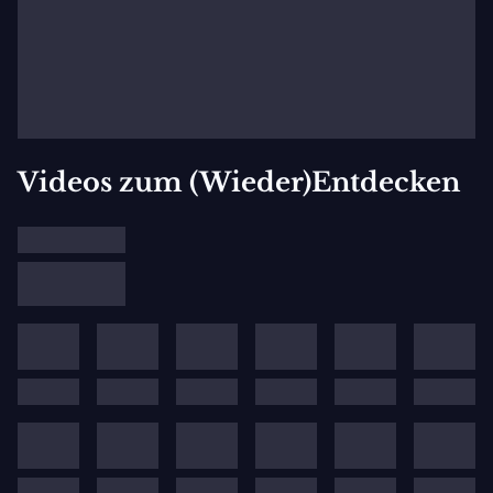
Philharmonic Orchestra). Das Tsinandali Festival wurde am
8. September 2019 ins Leben gerufen und findet seitdem
jährlich statt.
Videos zum (Wieder)Entdecken