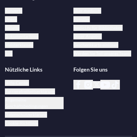
Konzerte
Über medici.tv
Opern
Künstler
Ballette
medici.tv für Bibliotheken
Dokumentarfilme
Unser Angebot
Meisterklassen
Geschenkkarte einlösen
Jazz
Werden Sie Teil unseres Teams
Nützliche Links
Folgen Sie uns
Hilfe-Center
Barrierefreiheitserklärung
Allgemeine
Geschäftsbedingungen
Datenschutzerklärung
Cookie-Richtlinie