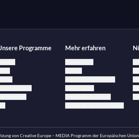
Unsere Programme
Mehr erfahren
Nü
onzerte
Über medici.tv
Hil
pern
Künstler
Bar
allette
medici.tv für Bibliotheken
Al
okumentarfilme
Unser Angebot
Da
eisterklassen
Geschenkkarte einlösen
Coo
azz
Werden Sie Teil unseres Teams
tützung von Creative Europe – MEDIA Programm der Europäischen Unio