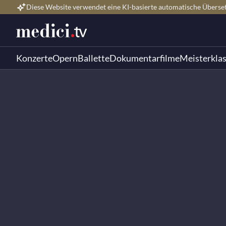
Diese Website verwendet eine KI-basierte automatische Überse
Konzerte
Opern
Ballette
Dokumentarfilme
Meisterkla