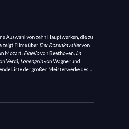
eine Auswahl von zehn Hauptwerken, die zu
e zeigt Filme über
Der Rosenkavalier
von
on Mozart,
Fidelio
von Beethoven,
La
on Verdi,
Lohengrin
von Wagner und
fende Liste der großen Meisterwerke des
, die Grundlagen der Oper kennenzulernen
sthaften Musikliebhaber erfreuen, der
n sehen sowie Interviews mit so
amrau, Jonas Kaufmann, Rolando Villazón,
mann, Zubin Mehta... hören kann. Sänger
ser kennen als jeder andere.