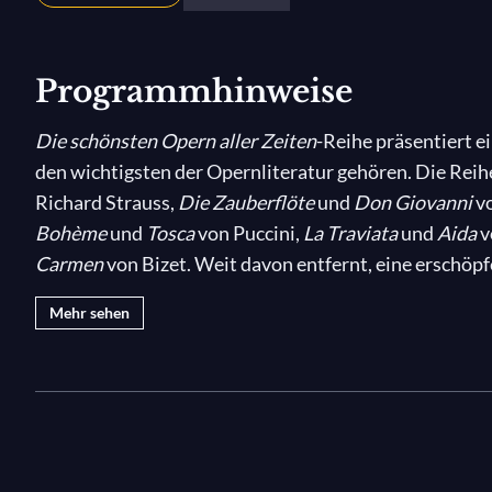
Programmhinweise
Die schönsten Opern aller Zeiten
-Reihe präsentiert 
den wichtigsten der Opernliteratur gehören. Die Reih
Richard Strauss,
Die Zauberflöte
und
Don Giovanni
v
Bohème
und
Tosca
von Puccini,
La Traviata
und
Aida
v
Carmen
von Bizet. Weit davon entfernt, eine erschöp
Repertoires zu sein, hilft diese Auswahl dem Neuling
Mehr sehen
und zu verstehen. Aber diese Reihe wird auch den ern
Ausschnitte aus den besten Produktionen dieser Oper
großartigen Interpreten wie Renée Fleming, Diana D
Daniel Barenboim, Thomas Hampson, Christian Thiele
und Dirigenten sprechen über diese Opern, die sie bes