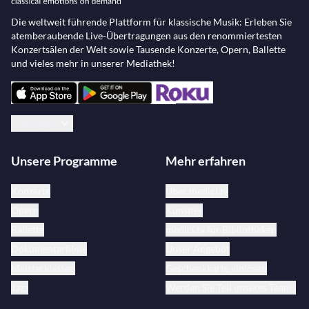
Die weltweit führende Plattform für klassische Musik: Erleben Sie
atemberaubende Live-Übertragungen aus den renommiertesten
Konzertsälen der Welt sowie Tausende Konzerte, Opern, Ballette
und vieles mehr in unserer Mediathek!
Deutsch
Unsere Programme
Mehr erfahren
Konzerte
Über medici.tv
Opern
Künstler
Ballette
medici.tv für Bibliotheken
Dokumentarfilme
Unser Angebot
Meisterklassen
Geschenkkarte einlösen
Jazz
Werden Sie Teil unseres Teams