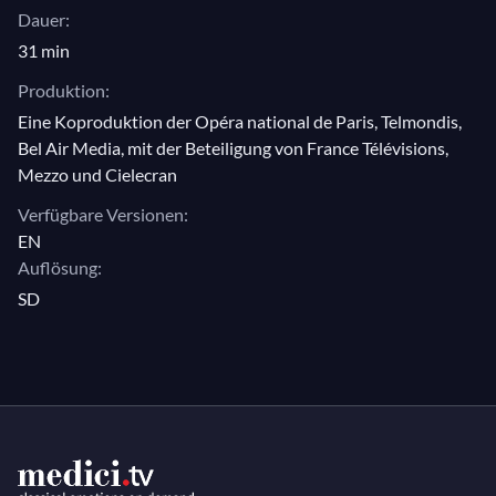
Choreograf Patrice Bart und Komponist Denis
Dauer:
Levaillant sollten die intrinsische Modernität einer
31 min
Geschichte aus dem 19. Jahrhundert in Musik und
Produktion:
Bühnensprache übersetzen. Aus einer bloßen
Eine Koproduktion der Opéra national de Paris, Telmondis,
Untersuchung wurde das Ballett zu einer Suche, die
Bel Air Media, mit der Beteiligung von France Télévisions,
imaginäre Welt des klassischen Tanzes durch die
Mezzo und Cielecran
Werke von Degas neu zu erschaffen.
Verfügbare Versionen:
EN
Auflösung:
SD