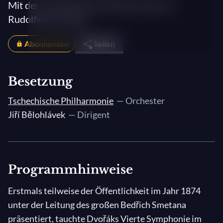
Mit der Tschechischen Philharmonie im
Rudolfinum (Prag)
Abonnenten
Teilen
Besetzung
Tschechische Philharmonie
— Orchester
Jiří Bělohlávek
— Dirigent
Programmhinweise
Erstmals teilweise der Öffentlichkeit im Jahr 1874
unter der Leitung des großen Bedřich Smetana
präsentiert, tauchte Dvořáks Vierte Symphonie im