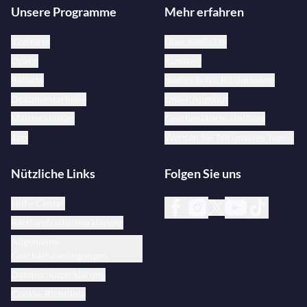
Unsere Programme
Mehr erfahren
Konzerte
Über medici.tv
Opern
Künstler
Ballette
medici.tv für Bibliotheken
Dokumentarfilme
Unser Angebot
Meisterklassen
Geschenkkarte einlösen
Jazz
Werden Sie Teil unseres Teams
Nützliche Links
Folgen Sie uns
Hilfe-Center
Barrierefreiheitserklärung
Allgemeine
Geschäftsbedingungen
Datenschutzerklärung
Cookie-Richtlinie