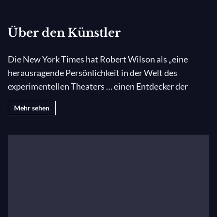
Über den Künstler
Die New York Times hat Robert Wilson als „eine
herausragende Persönlichkeit in der Welt des
experimentellen Theaters … einen Entdecker der
Nutzung von Zeit und Raum auf der Bühne“
Mehr sehen
beschrieben. Über die konventionellen
Theaterformen hinausgehend, integriert er andere
Performance- und Grafik-Künste, die zu einem
integrierten Geflecht aus Bildern und Klängen
verschmelzen.“ Über Wilsons künstlerische Laufbahn
fügte Susan Sontag hinzu: „Sie trägt die Handschrift
einer bedeutenden künstlerischen Schöpfung. Mir
fällt kein Werkkomplex ein, der so umfangreich oder