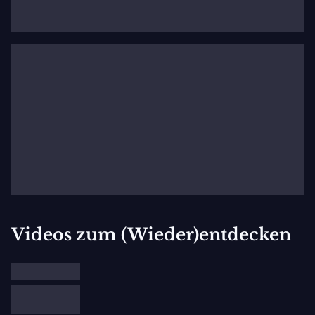
einflussreich ist.“
Wilson, gebürtig aus Waco, Texas, wurde an der
University of Texas ausgebildet und kam 1963 nach
New York, um das Pratt Institute in Brooklyn zu
besuchen. Kurz darauf begann Wilson mit seiner Byrd
Hoffman School of Byrds zu arbeiten und entwickelte
zusammen mit seiner Company seine ersten
charakteristischen Werke, darunter
King of Spain
(1969),
Deafman Glance
(1970),
The Life and Times of
Joseph Stalin
(1973) und
A Letter for Queen Victoria
(1974).
Videos zum (Wieder)entdecken
Als führende Figur der damals aufstrebenden
Downtown-Kunstszene Manhattans wandte sich
Wilson groß angelegten Opern zu und schuf