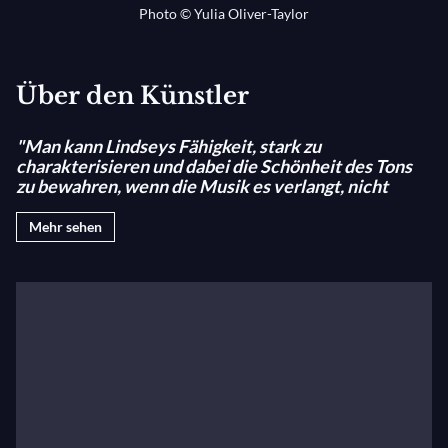
Photo © Yulia Oliver-Taylor
Über den Künstler
"Man kann Lindseys Fähigkeit, stark zu
charakterisieren und dabei die Schönheit des Tons
zu bewahren, wenn die Musik es verlangt, nicht
genug loben." (San Francisco Classical Voice)
Mehr sehen
Eine der faszinierendsten Künstlerinnen ihrer
Generation, die Mezzosopranistin Kate Lindsey,
besitzt eine seltene Kombination aus vokaler
Weltklasse-Kunstfertigkeit und ebenso
umfangreichen schauspielerischen Fähigkeiten. Diese
“Naturgewalt” (SFCV) ist eine regelmäßige
Gastkünstlerin auf den weltweit renommiertesten
Bühnen, darunter die Metropolitan Opera, die Royal