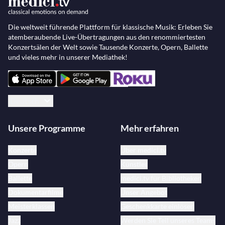
Die weltweit führende Plattform für klassische Musik: Erleben Sie
atemberaubende Live-Übertragungen aus den renommiertesten
Konzertsälen der Welt sowie Tausende Konzerte, Opern, Ballette
und vieles mehr in unserer Mediathek!
Deutsch
Unsere Programme
Mehr erfahren
Konzerte
Über medici.tv
Opern
Künstler
Ballette
medici.tv für Bibliotheken
Dokumentarfilme
Unser Angebot
Meisterklassen
Geschenkkarte einlösen
Jazz
Werden Sie Teil unseres Teams