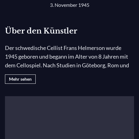
3. November 1945
Über den Künstler
Der schwedische Cellist Frans Helmerson wurde
1945 geboren und begann im Alter von 8 Jahren mit
dem Cellospiel. Nach Studien in Göteborg, Rom und
London sowie einem Debüt in Stockholm führte ihn
Mehr sehen
seine Solokarriere auf unzählige Tourneen durch ganz
Europa sowie in die USA, nach Asien und Russland.
Frans Helmerson hat mit vielen der besten Dirigenten
unserer Zeit zusammengearbeitet, darunter Seiji
Ozawa, Colin Davies, Neeme Järvi, Evgeni Svetlanov,
Esa-Pekka Salonen, Herbert Blomstedt, Sergiu