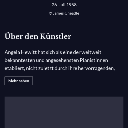
26. Juli 1958
© James Cheadle
Über den Künstler
Angela Hewitt hat sich als eine der weltweit
bekanntesten und angesehensten Pianistinnen
etabliert, nicht zuletzt durch ihre hervorragenden,
preisgekrönten Aufnahmen für Hyperion. Ihr
Mehr sehen
zehnjähriges Projekt, alle bedeutenden Klavierwerke
von Bach einzuspielen, wurde als „eine der
Plattenruhmstätten unserer Zeit“ beschrieben und
hat ihr eine große Anhängerschaft eingebracht. Sie
wurde als „die herausragende Bach-Pianistin unserer
Zeit“ (The Guardian) und „die Pianistin, die die Bach-